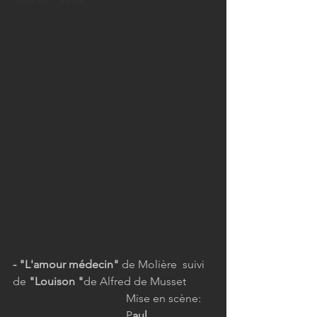
Pièce de l'année
- "L'amour médecin" 
de Molière  suivi 
de 
"Louison "
de Alfred de Musset
Mise en scène: 
P
aul 