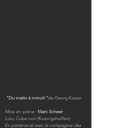
Pièce de l'année
 "Du matin à minuit "
de Georg Kaiser
Mise en scène : 
Marc Scheer
Lieu: Cube noir (Koenigshoffen)
E
n partenariat avec la compagnie des 