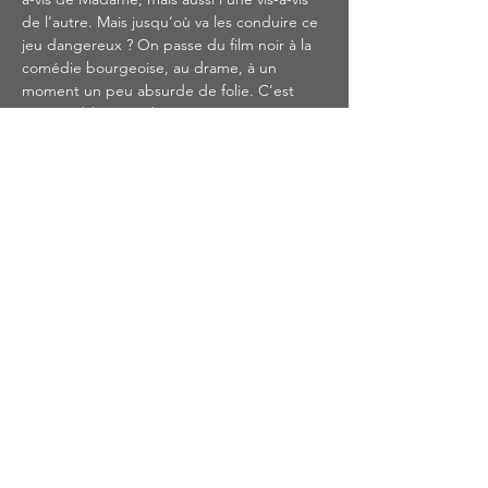
de l’autre. Mais jusqu’où va les conduire ce 
jeu dangereux ? On passe du film noir à la 
comédie bourgeoise, au drame, à un 
moment un peu absurde de folie. C’est 
imprévisible. L’art de Genet est une 
transposition rêvée du réel, une 
magnificence de la propre vie légendaire 
de l’auteur.
Dates 
: du 20 au 26 février 2025
Horaires :
 20h30 et 17h le dimanche
Adresse:
 CUBE NOIR Koenigshoffen-CREPS
Tarifs 
: plein 12€ Abonnés 8€ et réduit…
Afficher plus
Partager cet événement