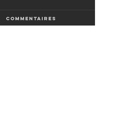
Commentaires
Rédigez un commentaire...
ARCHIVES
2014 à 2026
(20)
20 posts
2007-2013
(26)
26 posts
2000-2006
(17)
17 posts
1985-1999
(21)
21 posts
avant 1985
(25)
25 posts
Pièce de l'année
(0)
0 post