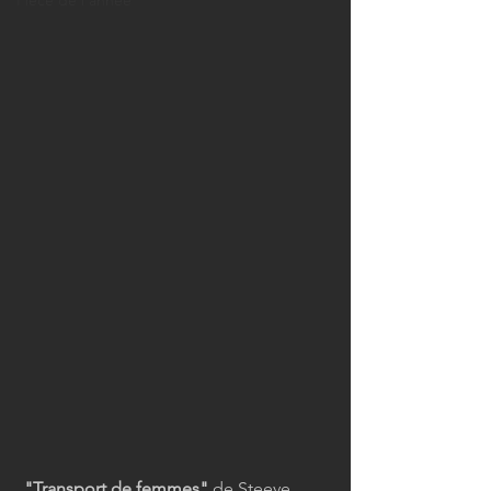
Pièce de l'année
"Transport de femmes"
 de Steeve 